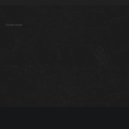
Guide index
01