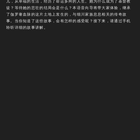
儿，从幸福的生活，经历了命运多舛的人生。她为什么成为了基督教
徒？等待她的悲壮的结局会是什么？本语音向导将带大家体验，继承
了伽罗奢血脉的这片土地上发生的，与细川家族息息相关的传奇故
事。当你知道了这些故事，会有怎样的感受呢？接下来，请通过手机
聆听详细的故事讲解。