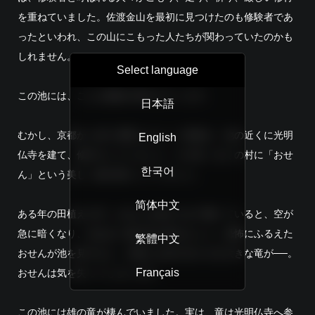
を重ねていました。佐渡金山を最初に見つけたのも修験者であ
ったといわれ、この山にこもった人たちが関わっていたのかも
しれません。
Select language
この池には、こんな物語が残されています。
日本語
むかし、京都から来た弾誓上人という僧侶が、池の近くに光明
English
仏寺を建て、修行をしていました。その頃、近くの村に「おせ
한국어
ん」という美しい娘が暮らしていました。
简体中文
ある年の田植えの日。おせんが池のそばで働いていると、空が
急に暗くなり、生ぬるい風が吹き荒れました。恐怖にふるえた
繁體中文
おせんが池を見やると、水面には目を光らせる大きな竜が──。
Français
おせんは気を失ってしまいます。
この池には雄の竜が棲んでいました。実は、竜は光明仏寺へ参