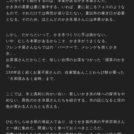
このガイドで紹介するのは、本業があるかき氷屋さんだ。
かき氷の需要は夏に集中する。いわば、夏に起こるフェスのような
もので、それだけでは商売が成り立たない。夏以外の稼ぎ口が必要
となる。そのため、ほとんどのかき氷屋さんには本業がある。
しかし、だからといって、かき氷づくりに手は抜かない。
いや、むしろ本業があるからこそ、かき氷がうまくなる。
フレンチ屋さんならではの「バーナーで、メレンゲを焼くかき
氷」。
お茶屋さんだからこそ、珍しい台湾のお茶をつかった「擂茶のかき
氷」。
130年近く続くお菓子屋さんの、自家製あんことわらび餅が乗った
「大和茶みるく金時」まで。
ここでは、氷と真剣に向かい合い、新しいかき氷の味への探求をや
めない、異色のかき氷屋さんたちを紹介する。氷の話になると目の
色が変わる人たちとも言える。
ひむろしらゆき祭の発起人であり、ほうせき箱代表の平井宗助さん
と一緒に集めた、間違いなく食べておくべきところだ。