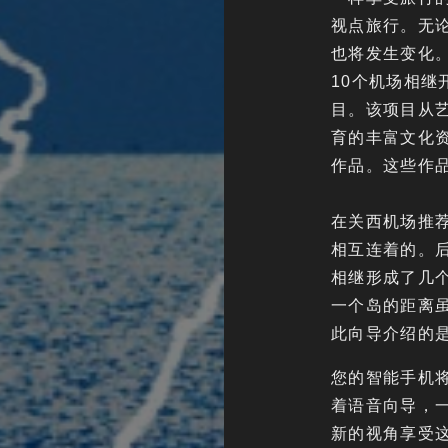
视点旅行。无
也将发生变化。
10个机场相继
目。该项目从
育的丰富文化
作品。这些作
在关西机场推
相互连着的。
相继形成了几
一个岛的距离
此向导介绍的
您的智能手机
着语音向导，
新的视角享受